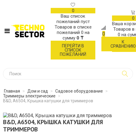
0
Ваш список
0
пожеланий пуст
Ваша корзи
Товаров в списке
Товаров в
пожеланий
0
на
0
0
на су
сумму
0 ₸
К
ОФОР
ПЕРЕЙТИ В
СРАВНЕНИЮ
ЗАК
СПИСОК
ПОЖЕЛАНИЙ
Главная
>
Дом и сад
>
Садовое оборудование
>
Триммеры электрические
>
B&D, A6504, Крышка катушки для триммеров
B&D, A6504, КРЫШКА КАТУШКИ ДЛЯ
ТРИММЕРОВ