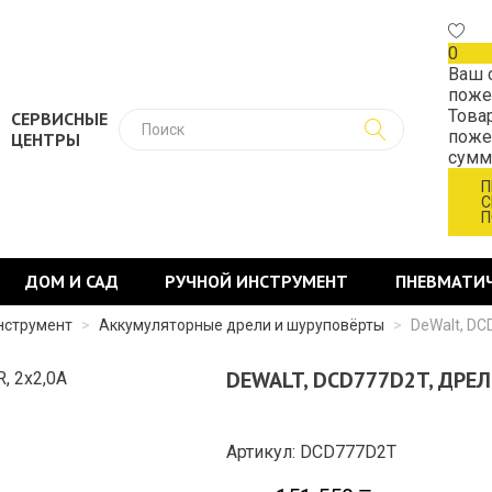
0
Ваш 
поже
Това
СЕРВИСНЫЕ
поже
ЦЕНТРЫ
сум
П
С
П
ДОМ И САД
РУЧНОЙ ИНСТРУМЕНТ
ПНЕВМАТИ
нструмент
>
Аккумуляторные дрели и шуруповёрты
>
DeWalt, DC
DEWALT, DCD777D2T, ДРЕЛ
Артикул: DCD777D2T