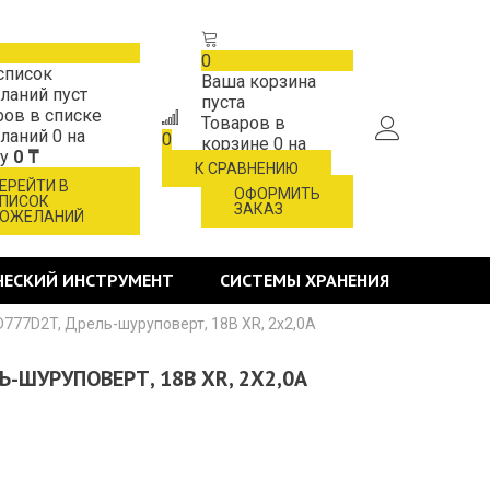
0
список
Ваша корзина
ланий пуст
пуста
ров в списке
Товаров в
ланий
0
на
0
корзине
0
на
му
0 ₸
сумму
0 ₸
К СРАВНЕНИЮ
ЕРЕЙТИ В
ОФОРМИТЬ
ПИСОК
ЗАКАЗ
ОЖЕЛАНИЙ
ЧЕСКИЙ ИНСТРУМЕНТ
СИСТЕМЫ ХРАНЕНИЯ
D777D2T, Дрель-шуруповерт, 18В XR, 2х2,0А
Ь-ШУРУПОВЕРТ, 18В XR, 2Х2,0А