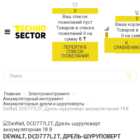
0
Ваш список
0
пожеланий пуст
Ваша корзи
Товаров в списке
Товаров в
пожеланий
0
на
0
0
на су
сумму
0 ₸
К
ОФОР
ПЕРЕЙТИ В
СРАВНЕНИЮ
ЗАК
СПИСОК
ПОЖЕЛАНИЙ
Главная
>
Электроинструмент
>
Аккумуляторный инструмент
>
Аккумуляторные дрели и шуруповёрты
>
DeWalt, DCD777L2T, Дрель-шуруповерт аккумуляторная 18 В
DEWALT, DCD777L2T, ДРЕЛЬ-ШУРУПОВЕРТ