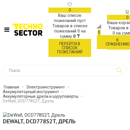
0
Ваш список
0
пожеланий пуст
Ваша корзи
Товаров в списке
Товаров в
пожеланий
0
на
0
0
на су
сумму
0 ₸
К
ОФОР
ПЕРЕЙТИ В
СРАВНЕНИЮ
ЗАК
СПИСОК
ПОЖЕЛАНИЙ
Главная
>
Электроинструмент
>
Аккумуляторный инструмент
>
Аккумуляторные дрели и шуруповёрты
>
DeWalt, DCD778S2T, Дрель
DEWALT, DCD778S2T, ДРЕЛЬ