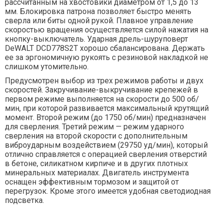
рассчитанным на хвостовики диаметром от 1,5 до 13
мм. Блокировка патрона позволяет быстро менять
сверла или биты одной рукой. Плавное управление
скоростью вращения осуществляется силой нажатия на
кнопку-выключатель. Ударная дрель-шуруповерт
DeWALT DCD778S2T хорошо сбалансирована. Держать
ее за эргономичную рукоять с резиновой накладкой не
слишком утомительно.
Предусмотрен выбор из трех режимов работы и двух
скоростей. Закручивание-выкручивание крепежей в
первом режиме выполняется на скорости до 500 об/
мин, при которой развивается максимальный крутящий
момент. Второй режим (до 1750 об/мин) предназначен
для сверления. Третий режим — режим ударного
сверления на второй скорости с дополнительным
виброударным воздействием (29750 уд/мин), который
отлично справляется с операцией сверления отверстий
в бетоне, силикатном кирпиче и в других плотных
минеральных материалах. Двигатель инструмента
оснащен эффективным тормозом и защитой от
перегрузок. Кроме этого имеется удобная светодиодная
подсветка.