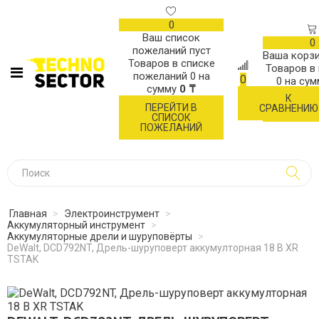
0
Ваш список
0
пожеланий пуст
Ваша корзи
Товаров в списке
Товаров в
пожеланий
0
на
0
0
на су
сумму
0 ₸
К
ОФОР
ПЕРЕЙТИ В
СРАВНЕНИЮ
ЗАК
СПИСОК
ПОЖЕЛАНИЙ
Главная
>
Электроинструмент
>
Аккумуляторный инструмент
>
Аккумуляторные дрели и шуруповёрты
>
DeWalt, DCD792NT, Дрель-шуруповерт аккумулторная 18 В XR
TSTAK