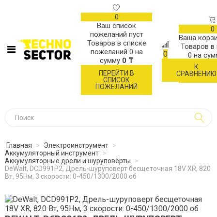
0
Ваш список
0
пожеланий пуст
Ваша корзи
Товаров в списке
Товаров в
пожеланий
0
на
0
0
на су
сумму
0 ₸
К
ОФОР
ПЕРЕЙТИ В
СРАВНЕНИЮ
ЗАК
СПИСОК
ПОЖЕЛАНИЙ
Главная
>
Электроинструмент
>
Аккумуляторный инструмент
>
Аккумуляторные дрели и шуруповёрты
>
DeWalt, DCD991P2, Дрель-шуруповерт бесщеточная 18V XR, 820
Вт, 95Нм, 3 скорости: 0-450/1300/2000 об