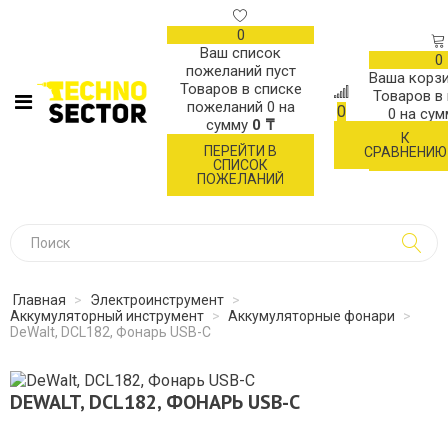
0
Ваш список
0
пожеланий пуст
Ваша корзи
Товаров в списке
Товаров в
пожеланий
0
на
0
0
на су
сумму
0 ₸
К
ОФОР
ПЕРЕЙТИ В
СРАВНЕНИЮ
ЗАК
СПИСОК
ПОЖЕЛАНИЙ
Главная
>
Электроинструмент
>
Аккумуляторный инструмент
>
Аккумуляторные фонари
>
DeWalt, DCL182, Фонарь USB-C
DEWALT, DCL182, ФОНАРЬ USB-C