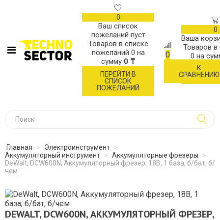
0
Ваш список
0
пожеланий пуст
Ваша корзи
Товаров в списке
Товаров в
пожеланий
0
на
0
0
на су
сумму
0 ₸
К
ОФОР
ПЕРЕЙТИ В
СРАВНЕНИЮ
ЗАК
СПИСОК
ПОЖЕЛАНИЙ
Главная
>
Электроинструмент
>
Аккумуляторный инструмент
>
Аккумуляторные фрезеры
>
DeWalt, DCW600N, Аккумуляторный фрезер, 18В, 1 база, б/бат, б/
чем
DEWALT, DCW600N, АККУМУЛЯТОРНЫЙ ФРЕЗЕР,