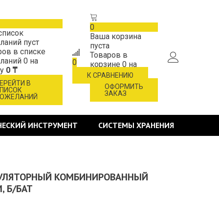
0
список
Ваша корзина
ланий пуст
пуста
ров в списке
Товаров в
ланий
0
на
0
корзине
0
на
му
0 ₸
сумму
0 ₸
К СРАВНЕНИЮ
ЕРЕЙТИ В
ОФОРМИТЬ
ПИСОК
ЗАКАЗ
ОЖЕЛАНИЙ
ЧЕСКИЙ ИНСТРУМЕНТ
СИСТЕМЫ ХРАНЕНИЯ
УМУЛЯТОРНЫЙ КОМБИНИРОВАННЫЙ
, Б/БАТ