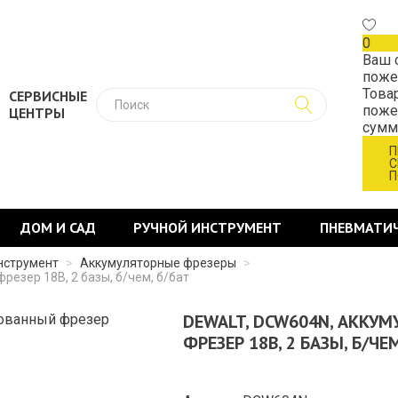
0
Ваш 
поже
Това
СЕРВИСНЫЕ
поже
ЦЕНТРЫ
сум
П
С
П
ДОМ И САД
РУЧНОЙ ИНСТРУМЕНТ
ПНЕВМАТИ
нструмент
>
Аккумуляторные фрезеры
>
езер 18В, 2 базы, б/чем, б/бат
DEWALT, DCW604N, АКК
ФРЕЗЕР 18В, 2 БАЗЫ, Б/ЧЕМ