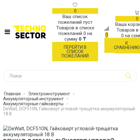
0
Ваш список
0
пожеланий пуст
Ваша корзи
Товаров в списке
Товаров в
пожеланий
0
на
0
0
на су
сумму
0 ₸
К
ОФОР
ПЕРЕЙТИ В
СРАВНЕНИЮ
ЗАК
СПИСОК
ПОЖЕЛАНИЙ
Главная
>
Электроинструмент
>
Аккумуляторный инструмент
>
Аккумуляторные гайковерты
>
DeWalt, DCF510N, Гайковерт угловой-трещётка аккумуляторный
18 В