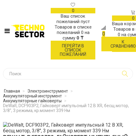
0
Ваш список
0
пожеланий пуст
Ваша корзи
Товаров в списке
Товаров в
пожеланий
0
на
0
0
на су
сумму
0 ₸
К
ОФОР
ПЕРЕЙТИ В
СРАВНЕНИЮ
ЗАК
СПИСОК
ПОЖЕЛАНИЙ
Главная
>
Электроинструмент
>
Аккумуляторный инструмент
>
Аккумуляторные гайковерты
>
DeWalt, DCF903P2, Гайковерт импульсный 12 В XR, бесщ.мотор,
3/8'', 3 режима, кр.момент 339 Нм