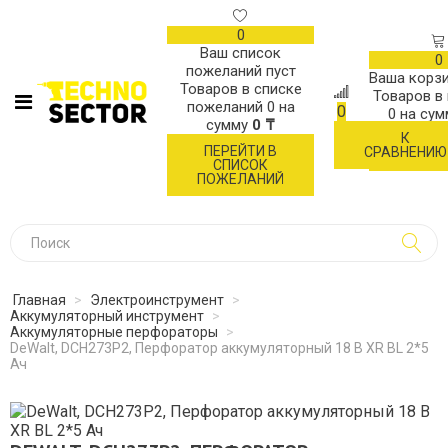
0
Ваш список
0
пожеланий пуст
Ваша корзи
Товаров в списке
Товаров в
пожеланий
0
на
0
0
на су
сумму
0 ₸
К
ОФОР
ПЕРЕЙТИ В
СРАВНЕНИЮ
ЗАК
СПИСОК
ПОЖЕЛАНИЙ
Главная
>
Электроинструмент
>
Аккумуляторный инструмент
>
Аккумуляторные перфораторы
>
DeWalt, DCH273P2, Перфоратор аккумуляторный 18 В XR BL 2*5
Ач