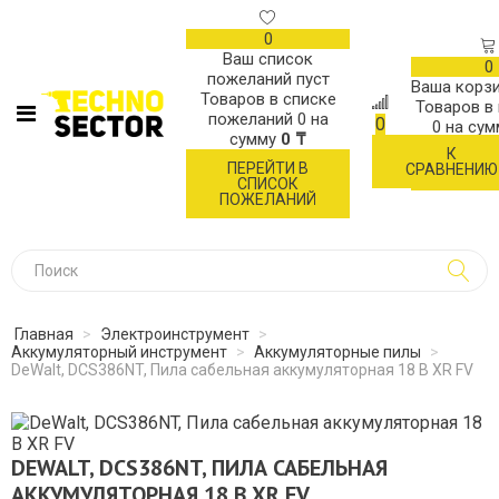
0
Ваш список
0
пожеланий пуст
Ваша корзи
Товаров в списке
Товаров в
пожеланий
0
на
0
0
на су
сумму
0 ₸
К
ОФОР
ПЕРЕЙТИ В
СРАВНЕНИЮ
ЗАК
СПИСОК
ПОЖЕЛАНИЙ
Главная
>
Электроинструмент
>
Аккумуляторный инструмент
>
Аккумуляторные пилы
>
DeWalt, DCS386NT, Пила сабельная аккумуляторная 18 В XR FV
DEWALT, DCS386NT, ПИЛА САБЕЛЬНАЯ
АККУМУЛЯТОРНАЯ 18 В XR FV