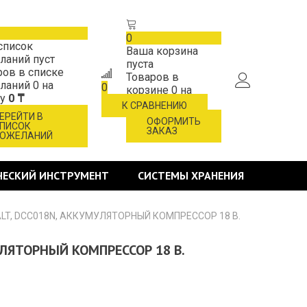
0
список
Ваша корзина
ланий пуст
пуста
ров в списке
Товаров в
ланий
0
на
0
корзине
0
на
му
0 ₸
сумму
0 ₸
К СРАВНЕНИЮ
ЕРЕЙТИ В
ОФОРМИТЬ
ПИСОК
ЗАКАЗ
ОЖЕЛАНИЙ
ЧЕСКИЙ ИНСТРУМЕНТ
СИСТЕМЫ ХРАНЕНИЯ
LT, DCC018N, АККУМУЛЯТОРНЫЙ КОМПРЕССОР 18 В.
УЛЯТОРНЫЙ КОМПРЕССОР 18 В.