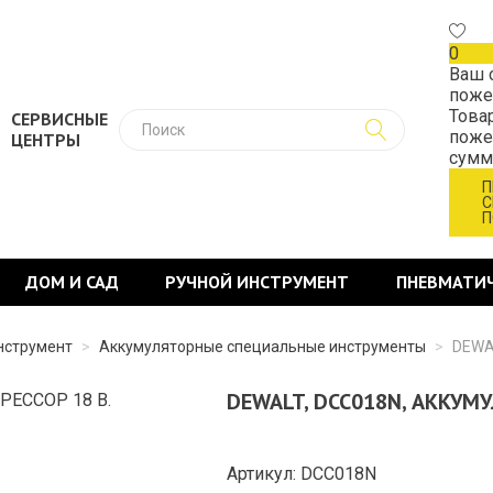
0
Ваш 
поже
Това
СЕРВИСНЫЕ
поже
ЦЕНТРЫ
сум
П
С
П
ДОМ И САД
РУЧНОЙ ИНСТРУМЕНТ
ПНЕВМАТИ
нструмент
>
Аккумуляторные специальные инструменты
>
DEWA
DEWALT, DCC018N, АККУМ
Артикул: DCC018N