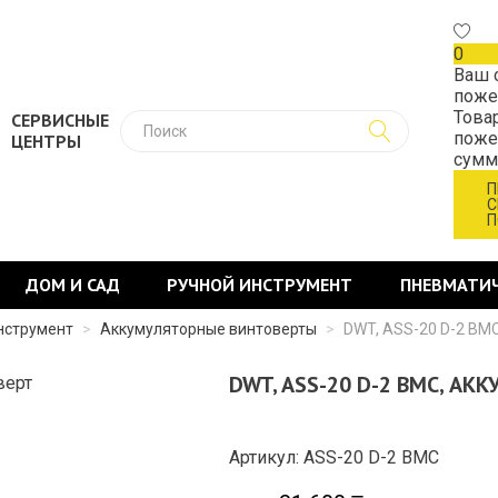
0
Ваш 
поже
Това
СЕРВИСНЫЕ
поже
ЦЕНТРЫ
сум
П
С
П
ДОМ И САД
РУЧНОЙ ИНСТРУМЕНТ
ПНЕВМАТИ
нструмент
>
Аккумуляторные винтоверты
>
DWT, ASS-20 D-2 BM
DWT, ASS-20 D-2 BMC, А
Артикул: ASS-20 D-2 BMC