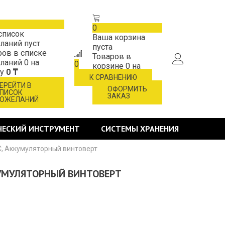
0
список
Ваша корзина
ланий пуст
пуста
ров в списке
Товаров в
ланий
0
на
0
корзине
0
на
му
0 ₸
сумму
0 ₸
К СРАВНЕНИЮ
ЕРЕЙТИ В
ОФОРМИТЬ
ПИСОК
ЗАКАЗ
ОЖЕЛАНИЙ
ЧЕСКИЙ ИНСТРУМЕНТ
СИСТЕМЫ ХРАНЕНИЯ
C, Аккумуляторный винтоверт
ККУМУЛЯТОРНЫЙ ВИНТОВЕРТ