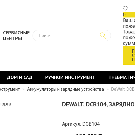
0
Ваш 
поже
Това
СЕРВИСНЫЕ
поже
ЦЕНТРЫ
сум
П
С
П
ДОМ И САД
РУЧНОЙ ИНСТРУМЕНТ
ПНЕВМАТИ
нструмент
>
Аккумуляторы и зарядные устройства
>
DeWalt, DCB
DEWALT, DCB104, ЗАРЯДНО
Артикул: DCB104