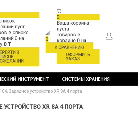
0
список
Ваша корзина
ланий пуст
пуста
ров в списке
Товаров в
ланий
0
на
0
корзине
0
на
му
0 ₸
сумму
0 ₸
К СРАВНЕНИЮ
ЕРЕЙТИ В
ОФОРМИТЬ
ПИСОК
ЗАКАЗ
ОЖЕЛАНИЙ
ЧЕСКИЙ ИНСТРУМЕНТ
СИСТЕМЫ ХРАНЕНИЯ
104, Зарядное устройство XR 8A 4 порта
Е УСТРОЙСТВО XR 8A 4 ПОРТА