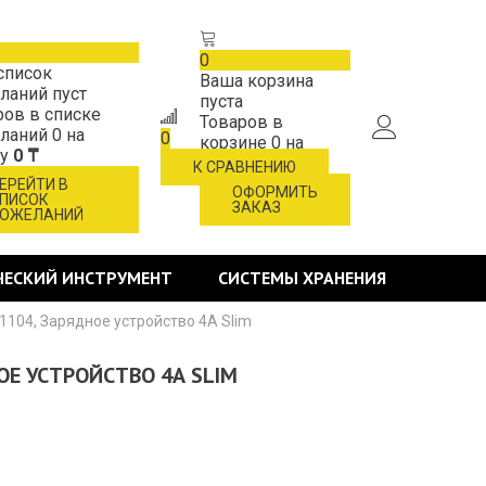
0
список
Ваша корзина
ланий пуст
пуста
ров в списке
Товаров в
ланий
0
на
0
корзине
0
на
му
0 ₸
сумму
0 ₸
К СРАВНЕНИЮ
ЕРЕЙТИ В
ОФОРМИТЬ
ПИСОК
ЗАКАЗ
ОЖЕЛАНИЙ
ЧЕСКИЙ ИНСТРУМЕНТ
СИСТЕМЫ ХРАНЕНИЯ
1104, Зарядное устройство 4А Slim
ОЕ УСТРОЙСТВО 4А SLIM