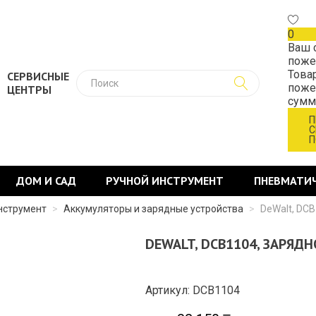
0
Ваш 
поже
Това
СЕРВИСНЫЕ
поже
ЦЕНТРЫ
сум
П
С
П
ДОМ И САД
РУЧНОЙ ИНСТРУМЕНТ
ПНЕВМАТИ
нструмент
>
Аккумуляторы и зарядные устройства
>
DeWalt, DCB
DEWALT, DCB1104, ЗАРЯДН
Артикул: DCB1104