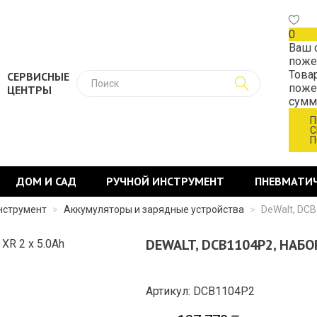
0
Ваш 
поже
Това
СЕРВИСНЫЕ
поже
ЦЕНТРЫ
сум
П
С
П
ДОМ И САД
РУЧНОЙ ИНСТРУМЕНТ
ПНЕВМАТИ
нструмент
>
Аккумуляторы и зарядные устройства
>
DeWalt, DCB
DEWALT, DCB1104P2, НАБО
Артикул: DCB1104P2