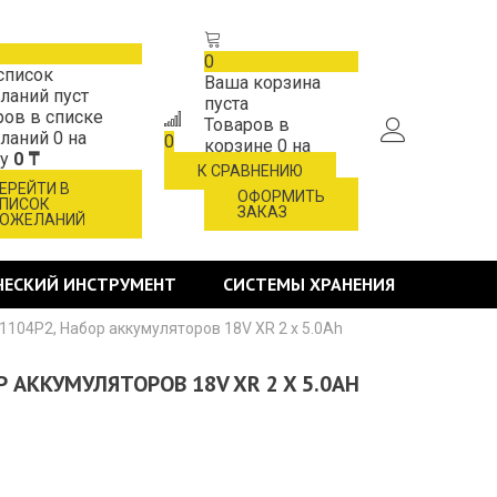
0
список
Ваша корзина
ланий пуст
пуста
ров в списке
Товаров в
ланий
0
на
0
корзине
0
на
му
0 ₸
сумму
0 ₸
К СРАВНЕНИЮ
ЕРЕЙТИ В
ОФОРМИТЬ
ПИСОК
ЗАКАЗ
ОЖЕЛАНИЙ
ЧЕСКИЙ ИНСТРУМЕНТ
СИСТЕМЫ ХРАНЕНИЯ
1104P2, Набор аккумуляторов 18V XR 2 x 5.0Ah
Р АККУМУЛЯТОРОВ 18V XR 2 X 5.0AH