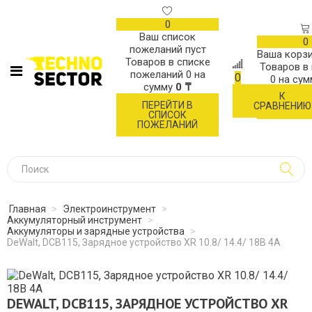
0
Ваш список
0
пожеланий пуст
Ваша корзи
Товаров в списке
Товаров в
пожеланий
0
на
0
0
на су
сумму
0 ₸
К
ОФОР
ПЕРЕЙТИ В
СРАВНЕНИЮ
ЗАК
СПИСОК
ПОЖЕЛАНИЙ
Главная
>
Электроинструмент
>
Аккумуляторный инструмент
>
Аккумуляторы и зарядные устройства
>
DeWalt, DCB115, Зарядное устройство XR 10.8/ 14.4/ 18В 4А
DEWALT, DCB115, ЗАРЯДНОЕ УСТРОЙСТВО XR