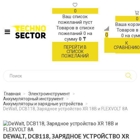
0
Ваш список
0
пожеланий пуст
Ваша корзи
Товаров в списке
Товаров в
пожеланий
0
на
0
0
на су
сумму
0 ₸
К
ОФОР
ПЕРЕЙТИ В
СРАВНЕНИЮ
ЗАК
СПИСОК
ПОЖЕЛАНИЙ
Главная
>
Электроинструмент
>
Аккумуляторный инструмент
>
Аккумуляторы и зарядные устройства
>
DeWalt, DCB118, Зарядное устройство XR 18В и FLEXVOLT 8A
DEWALT, DCB118, ЗАРЯДНОЕ УСТРОЙСТВО XR