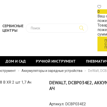
0
Ваш 
поже
Това
СЕРВИСНЫЕ
поже
ЦЕНТРЫ
сум
П
С
П
ДОМ И САД
РУЧНОЙ ИНСТРУМЕНТ
ПНЕВМАТИ
нструмент
>
Аккумуляторы и зарядные устройства
>
DeWalt, DCB
DEWALT, DCBP034E2, АККУ
АЧ
Артикул: DCBP034E2