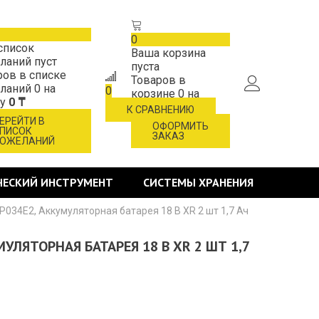
0
список
Ваша корзина
ланий пуст
пуста
ров в списке
Товаров в
ланий
0
на
0
корзине
0
на
му
0 ₸
сумму
0 ₸
К СРАВНЕНИЮ
ЕРЕЙТИ В
ОФОРМИТЬ
ПИСОК
ЗАКАЗ
ОЖЕЛАНИЙ
ЧЕСКИЙ ИНСТРУМЕНТ
СИСТЕМЫ ХРАНЕНИЯ
P034E2, Аккумуляторная батарея 18 В XR 2 шт 1,7 Ач
МУЛЯТОРНАЯ БАТАРЕЯ 18 В XR 2 ШТ 1,7