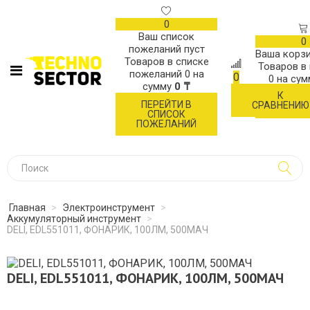
0
Ваш список
0
пожеланий пуст
Ваша корзи
Товаров в списке
Товаров в
пожеланий
0
на
0
0
на су
сумму
0 ₸
К
ОФОР
ПЕРЕЙТИ В
СРАВНЕНИЮ
ЗАК
СПИСОК
ПОЖЕЛАНИЙ
Главная
>
Электроинструмент
>
Аккумуляторный инструмент
>
DELI, EDL551011, ФОНАРИК, 100ЛМ, 500МАЧ
DELI, EDL551011, ФОНАРИК, 100ЛМ, 500МАЧ