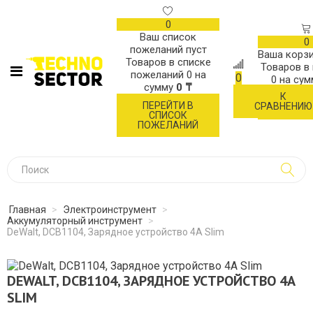
0
Ваш список
0
пожеланий пуст
Ваша корзи
Товаров в списке
Товаров в
пожеланий
0
на
0
0
на су
сумму
0 ₸
К
ОФОР
ПЕРЕЙТИ В
СРАВНЕНИЮ
ЗАК
СПИСОК
ПОЖЕЛАНИЙ
Главная
>
Электроинструмент
>
Аккумуляторный инструмент
>
DeWalt, DCB1104, Зарядное устройство 4А Slim
DEWALT, DCB1104, ЗАРЯДНОЕ УСТРОЙСТВО 4А
SLIM