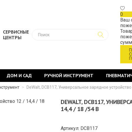
0
Ваш 
поже
Това
СЕРВИСНЫЕ
поже
ЦЕНТРЫ
сум
П
С
П
ДОМ И САД
РУЧНОЙ ИНСТРУМЕНТ
ПНЕВМАТИ
нструмент
>
DeWalt, DCB117, Универсальное зарядное устройство 12
DEWALT, DCB117, УНИВЕРС
14,4 / 18 /54 В
Артикул: DCB117