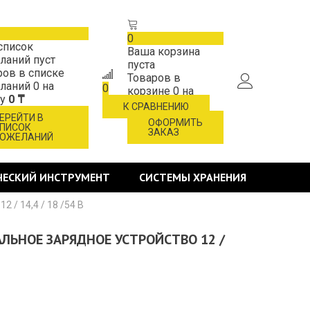
0
список
Ваша корзина
ланий пуст
пуста
ров в списке
Товаров в
ланий
0
на
0
корзине
0
на
му
0 ₸
сумму
0 ₸
К СРАВНЕНИЮ
ЕРЕЙТИ В
ОФОРМИТЬ
ПИСОК
ЗАКАЗ
ОЖЕЛАНИЙ
ЧЕСКИЙ ИНСТРУМЕНТ
СИСТЕМЫ ХРАНЕНИЯ
 / 14,4 / 18 /54 В
АЛЬНОЕ ЗАРЯДНОЕ УСТРОЙСТВО 12 /