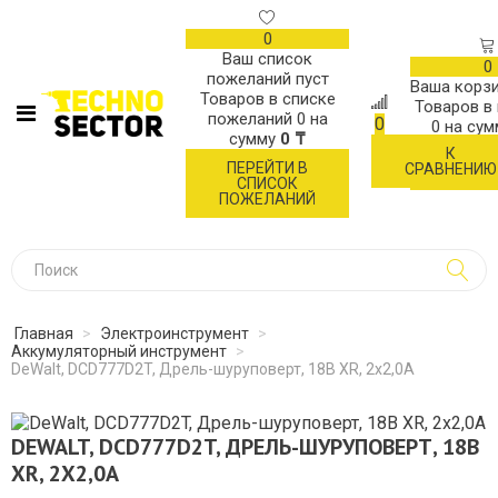
0
Ваш список
0
пожеланий пуст
Ваша корзи
Товаров в списке
Товаров в
пожеланий
0
на
0
0
на су
сумму
0 ₸
К
ОФОР
ПЕРЕЙТИ В
СРАВНЕНИЮ
ЗАК
СПИСОК
ПОЖЕЛАНИЙ
Главная
>
Электроинструмент
>
Аккумуляторный инструмент
>
DeWalt, DCD777D2T, Дрель-шуруповерт, 18В XR, 2х2,0А
DEWALT, DCD777D2T, ДРЕЛЬ-ШУРУПОВЕРТ, 18В
XR, 2Х2,0А