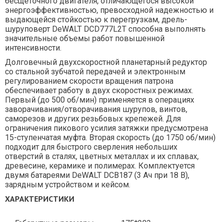
бесщеточного двигателя, отличающегося высокой
энергоэффективностью, превосходной надежностью и
выдающейся стойкостью к перегрузкам, дрель-
шуруповерт DeWALT DCD777L2T способна выполнять
значительные объемы работ повышенной
интенсивности.
Долговечный двухскоростной планетарный редуктор
со стальной зубчатой передачей и электронным
регулированием скорости вращения патрона
обеспечивает работу в двух скоростных режимах.
Первый (до 500 об/мин) применяется в операциях
заворачивания/отворачивания шурупов, винтов,
саморезов и других резьбовых крепежей. Для
ограничения пикового усилия затяжки предусмотрена
15-ступенчатая муфта. Вторая скорость (до 1750 об/мин)
подходит для быстрого сверления небольших
отверстий в сталях, цветных металлах и их сплавах,
древесине, керамике и полимерах. Комплектуется
двумя батареями DeWALT DCB187 (3 Aч при 18 В),
зарядным устройством и кейсом.
ХАРАКТЕРИСТИКИ