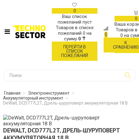
0
Ваш список
0
пожеланий пуст
Ваша корзи
Товаров в списке
Товаров в
пожеланий
0
на
0
0
на су
сумму
0 ₸
К
ОФОР
ПЕРЕЙТИ В
СРАВНЕНИЮ
ЗАК
СПИСОК
ПОЖЕЛАНИЙ
Главная
>
Электроинструмент
>
Аккумуляторный инструмент
>
DeWalt, DCD777L2T, Дрель-шуруповерт аккумуляторная 18 В
DEWALT, DCD777L2T, ДРЕЛЬ-ШУРУПОВЕРТ
АККУМУЛЯТОРНАЯ 18 В