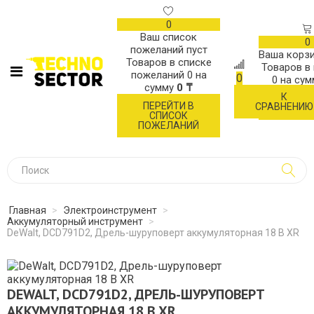
0
Ваш список
0
пожеланий пуст
Ваша корзи
Товаров в списке
Товаров в
пожеланий
0
на
0
0
на су
сумму
0 ₸
К
ОФОР
ПЕРЕЙТИ В
СРАВНЕНИЮ
ЗАК
СПИСОК
ПОЖЕЛАНИЙ
Главная
>
Электроинструмент
>
Аккумуляторный инструмент
>
DeWalt, DCD791D2, Дрель-шуруповерт аккумуляторная 18 В XR
DEWALT, DCD791D2, ДРЕЛЬ-ШУРУПОВЕРТ
АККУМУЛЯТОРНАЯ 18 В XR