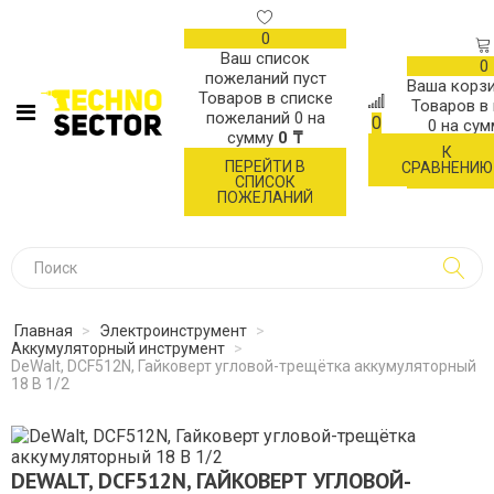
0
Ваш список
0
пожеланий пуст
Ваша корзи
Товаров в списке
Товаров в
пожеланий
0
на
0
0
на су
сумму
0 ₸
К
ОФОР
ПЕРЕЙТИ В
СРАВНЕНИЮ
ЗАК
СПИСОК
ПОЖЕЛАНИЙ
Главная
>
Электроинструмент
>
Аккумуляторный инструмент
>
DeWalt, DCF512N, Гайковерт угловой-трещётка аккумуляторный
18 В 1/2
DEWALT, DCF512N, ГАЙКОВЕРТ УГЛОВОЙ-