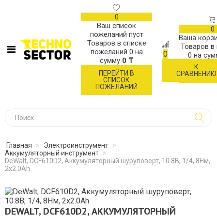
0
Ваш список
0
пожеланий пуст
Ваша корзи
Товаров в списке
Товаров в
пожеланий
0
на
0
0
на су
сумму
0 ₸
К
ОФОР
ПЕРЕЙТИ В
СРАВНЕНИЮ
ЗАК
СПИСОК
ПОЖЕЛАНИЙ
Главная
>
Электроинструмент
>
Аккумуляторный инструмент
>
DeWalt, DCF610D2, Аккумуляторный шуруповерт, 10.8В, 1/4, 8Нм,
2х2.0Ah
DEWALT, DCF610D2, АККУМУЛЯТОРНЫЙ