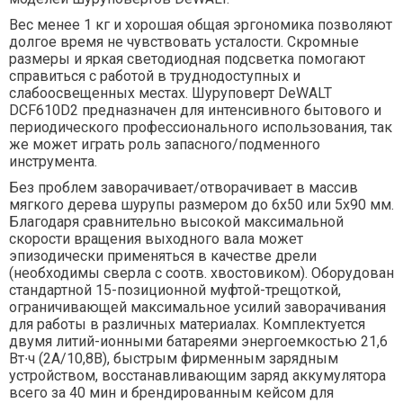
Вес менее 1 кг и хорошая общая эргономика позволяют
долгое время не чувствовать усталости. Скромные
размеры и яркая светодиодная подсветка помогают
справиться с работой в труднодоступных и
слабоосвещенных местах. Шуруповерт DeWALT
DCF610D2 предназначен для интенсивного бытового и
периодического профессионального использования, так
же может играть роль запасного/подменного
инструмента.
Без проблем заворачивает/отворачивает в массив
мягкого дерева шурупы размером до 6х50 или 5х90 мм.
Благодаря сравнительно высокой максимальной
скорости вращения выходного вала может
эпизодически применяться в качестве дрели
(необходимы сверла с соотв. хвостовиком). Оборудован
стандартной 15-позиционной муфтой-трещоткой,
ограничивающей максимальное усилий заворачивания
для работы в различных материалах. Комплектуется
двумя литий-ионными батареями энергоемкостью 21,6
Вт∙ч (2А/10,8В), быстрым фирменным зарядным
устройством, восстанавливающим заряд аккумулятора
всего за 40 мин и брендированным кейсом для