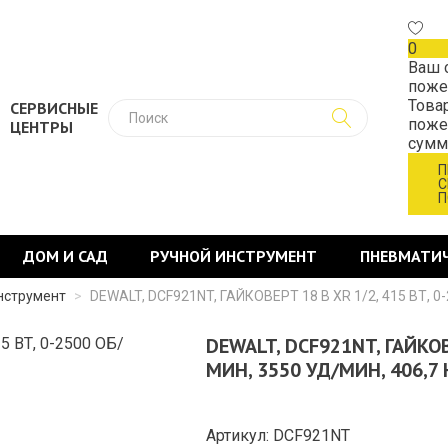
0
Ваш 
поже
Това
СЕРВИСНЫЕ
поже
ЦЕНТРЫ
сум
П
С
П
ДОМ И САД
РУЧНОЙ ИНСТРУМЕНТ
ПНЕВМАТИ
нструмент
>
DEWALT, DCF921NT, ГАЙКОВЕРТ 18 В XR 1/2, 415 ВТ, 0
DEWALT, DCF921NT, ГАЙКОВЕ
МИН, 3550 УД/МИН, 406,7
Артикул: DCF921NT