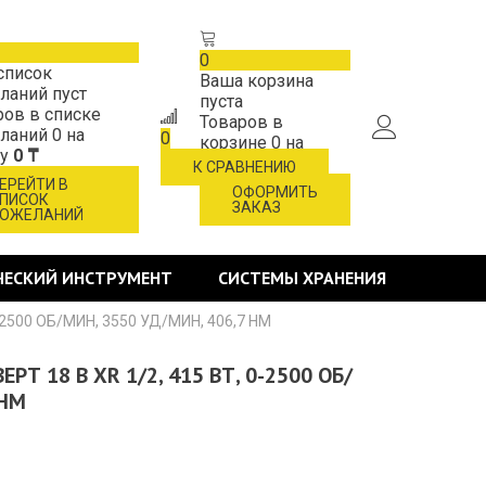
0
список
Ваша корзина
ланий пуст
пуста
ров в списке
Товаров в
ланий
0
на
0
корзине
0
на
му
0 ₸
сумму
0 ₸
К СРАВНЕНИЮ
ЕРЕЙТИ В
ОФОРМИТЬ
ПИСОК
ЗАКАЗ
ОЖЕЛАНИЙ
ЧЕСКИЙ ИНСТРУМЕНТ
СИСТЕМЫ ХРАНЕНИЯ
-2500 ОБ/МИН, 3550 УД/МИН, 406,7 НМ
РТ 18 В XR 1/2, 415 ВТ, 0-2500 ОБ/
 НМ