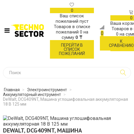
0
Ваш список
0
пожеланий пуст
Ваша корзи
Товаров в списке
Товаров в
пожеланий
0
на
0
0
на су
сумму
0 ₸
К
ОФОР
ПЕРЕЙТИ В
СРАВНЕНИЮ
ЗАК
СПИСОК
ПОЖЕЛАНИЙ
Главная
>
Электроинструмент
>
Аккумуляторный инструмент
>
DeWalt, DCG409NT, Машина углошифовальная аккумуляторная
18 В 125 мм
DEWALT, DCG409NT, МАШИНА