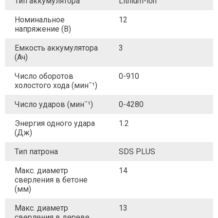
Тип аккумулятора
Lithium-ion
Номинальное
12
напряжение (В)
Емкость аккумулятора
3
(Ач)
Число оборотов
0-910
холостого хода (минˉ¹)
Число ударов (минˉ¹)
0-4280
Энергия одного удара
1.2
(Дж)
Тип патрона
SDS PLUS
Макс. диаметр
14
сверления в бетоне
(мм)
Макс. диаметр
13
сверления в дереве