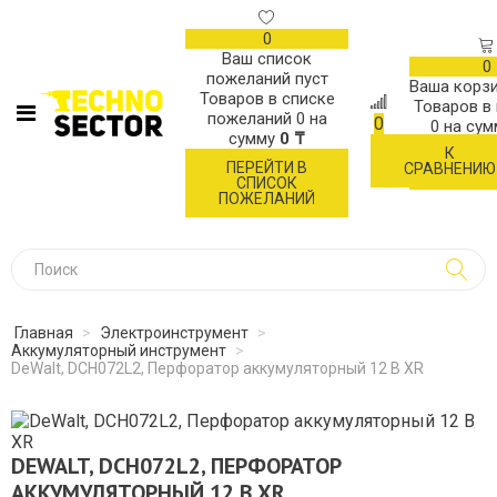
0
Ваш список
0
пожеланий пуст
Ваша корзи
Товаров в списке
Товаров в
пожеланий
0
на
0
0
на су
сумму
0 ₸
К
ОФОР
ПЕРЕЙТИ В
СРАВНЕНИЮ
ЗАК
СПИСОК
ПОЖЕЛАНИЙ
Главная
>
Электроинструмент
>
Аккумуляторный инструмент
>
DeWalt, DCH072L2, Перфоратор аккумуляторный 12 В XR
DEWALT, DCH072L2, ПЕРФОРАТОР
АККУМУЛЯТОРНЫЙ 12 В XR