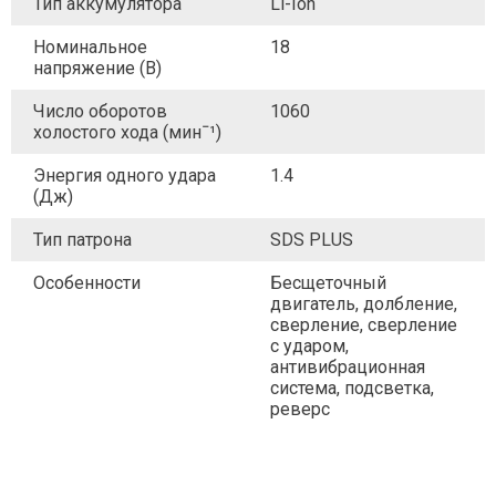
Тип аккумулятора
Li-Ion
Номинальное
18
напряжение (В)
Число оборотов
1060
холостого хода (минˉ¹)
Энергия одного удара
1.4
(Дж)
Тип патрона
SDS PLUS
Особенности
Бесщеточный
двигатель, долбление,
сверление, сверление
с ударом,
антивибрационная
система, подсветка,
реверс