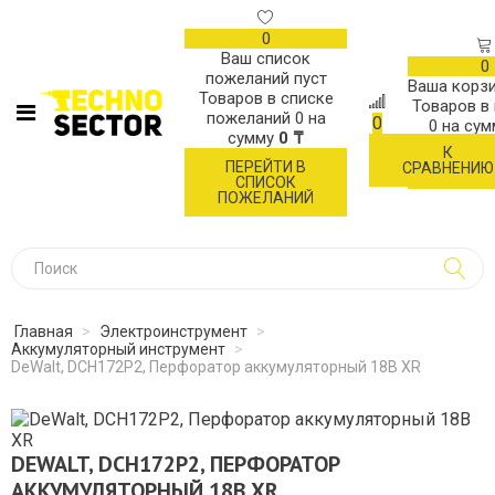
0
Ваш список
0
пожеланий пуст
Ваша корзи
Товаров в списке
Товаров в
пожеланий
0
на
0
0
на су
сумму
0 ₸
К
ОФОР
ПЕРЕЙТИ В
СРАВНЕНИЮ
ЗАК
СПИСОК
ПОЖЕЛАНИЙ
Главная
>
Электроинструмент
>
Аккумуляторный инструмент
>
DeWalt, DCH172P2, Перфоратор аккумуляторный 18В XR
DEWALT, DCH172P2, ПЕРФОРАТОР
АККУМУЛЯТОРНЫЙ 18В XR