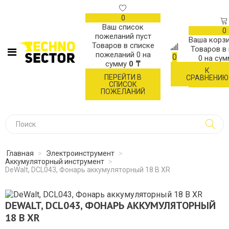
0
Ваш список
0
пожеланий пуст
Ваша корзи
Товаров в списке
Товаров в
пожеланий
0
на
0
0
на су
сумму
0 ₸
К
ОФОР
ПЕРЕЙТИ В
СРАВНЕНИЮ
ЗАК
СПИСОК
ПОЖЕЛАНИЙ
Главная
>
Электроинструмент
>
Аккумуляторный инструмент
>
DeWalt, DCL043, Фонарь аккумуляторный 18 В XR
DEWALT, DCL043, ФОНАРЬ АККУМУЛЯТОРНЫЙ
18 В XR