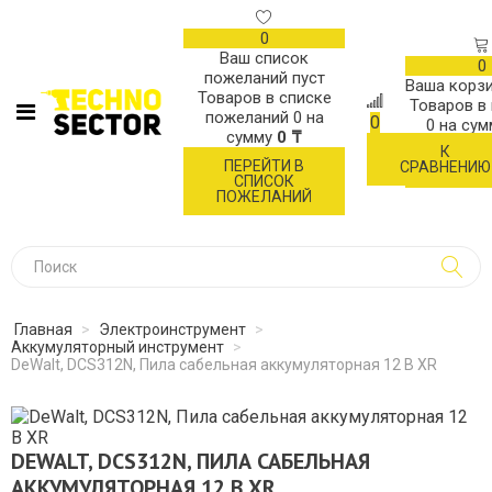
0
Ваш список
0
пожеланий пуст
Ваша корзи
Товаров в списке
Товаров в
пожеланий
0
на
0
0
на су
сумму
0 ₸
К
ОФОР
ПЕРЕЙТИ В
СРАВНЕНИЮ
ЗАК
СПИСОК
ПОЖЕЛАНИЙ
Главная
>
Электроинструмент
>
Аккумуляторный инструмент
>
DeWalt, DCS312N, Пила сабельная аккумуляторная 12 В XR
DEWALT, DCS312N, ПИЛА САБЕЛЬНАЯ
АККУМУЛЯТОРНАЯ 12 В XR