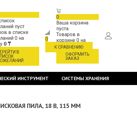
0
список
Ваша корзина
ланий пуст
пуста
ров в списке
Товаров в
ланий
0
на
0
корзине
0
на
му
0 ₸
сумму
0 ₸
К СРАВНЕНИЮ
ЕРЕЙТИ В
ОФОРМИТЬ
ПИСОК
ЗАКАЗ
ОЖЕЛАНИЙ
ЧЕСКИЙ ИНСТРУМЕНТ
СИСТЕМЫ ХРАНЕНИЯ
ИСКОВАЯ ПИЛА, 18 В, 115 ММ