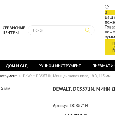
0
Ваш 
поже
Това
СЕРВИСНЫЕ
поже
ЦЕНТРЫ
сум
П
С
П
ДОМ И САД
РУЧНОЙ ИНСТРУМЕНТ
ПНЕВМАТИ
нструмент
>
DeWalt, DCS571N, Мини дисковая пила, 18 В, 115 мм
DEWALT, DCS571N, МИНИ Д
Артикул: DCS571N