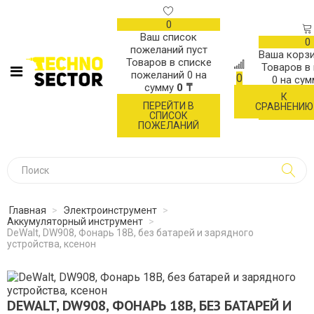
0
Ваш список
0
пожеланий пуст
Ваша корзи
Товаров в списке
Товаров в
пожеланий
0
на
0
0
на су
сумму
0 ₸
К
ОФОР
ПЕРЕЙТИ В
СРАВНЕНИЮ
ЗАК
СПИСОК
ПОЖЕЛАНИЙ
Главная
>
Электроинструмент
>
Аккумуляторный инструмент
>
DeWalt, DW908, Фонарь 18В, без батарей и зарядного
устройства, ксенон
DEWALT, DW908, ФОНАРЬ 18В, БЕЗ БАТАРЕЙ И