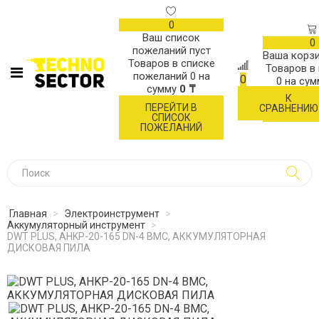
0
Ваш список
0
пожеланий пуст
Ваша корзи
Товаров в списке
Товаров в
пожеланий
0
на
0
0
на су
сумму
0 ₸
К
ОФОР
ПЕРЕЙТИ В
СРАВНЕНИЮ
ЗАК
СПИСОК
ПОЖЕЛАНИЙ
Главная
>
Электроинструмент
>
Аккумуляторный инструмент
>
DWT PLUS, AHKP-20-165 DN-4 BMC, АККУМУЛЯТОРНАЯ
ДИСКОВАЯ ПИЛА