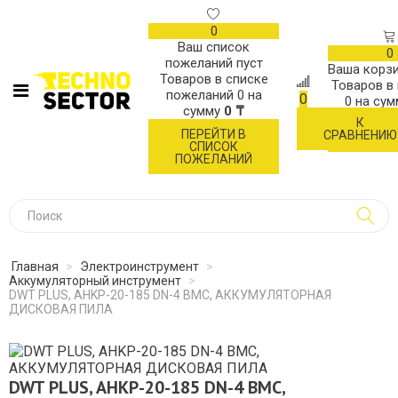
0
Ваш список
0
пожеланий пуст
Ваша корзи
Товаров в списке
Товаров в
пожеланий
0
на
0
0
на су
сумму
0 ₸
К
ОФОР
ПЕРЕЙТИ В
СРАВНЕНИЮ
ЗАК
СПИСОК
ПОЖЕЛАНИЙ
Главная
>
Электроинструмент
>
Аккумуляторный инструмент
>
DWT PLUS, AHKP-20-185 DN-4 BMC, АККУМУЛЯТОРНАЯ
ДИСКОВАЯ ПИЛА
DWT PLUS, AHKP-20-185 DN-4 BMC,