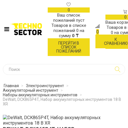
0
Ваш список
0
пожеланий пуст
Ваша корзи
Товаров в списке
Товаров в
пожеланий
0
на
0
0
на су
сумму
0 ₸
К
ОФОР
ПЕРЕЙТИ В
СРАВНЕНИЮ
ЗАК
СПИСОК
ПОЖЕЛАНИЙ
Главная
>
Электроинструмент
>
Аккумуляторный инструмент
>
Наборы аккумуляторных инструментов
>
DeWalt, DCK865P4T, Набор аккумуляторных инструментов 18 В
XR