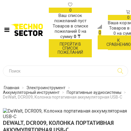
0
Ваш список
0
пожеланий пуст
Ваша корзи
Товаров в списке
Товаров в
пожеланий
0
на
0
0
на су
сумму
0 ₸
К
ОФОР
ПЕРЕЙТИ В
СРАВНЕНИЮ
ЗАК
СПИСОК
ПОЖЕЛАНИЙ
Главная
>
Электроинструмент
>
Аккумуляторный инструмент
>
Портативные аудиосистемы
>
DeWalt, DCR009, Колонка портативная аккумуляторная USB-C
DEWALT, DCR009, КОЛОНКА ПОРТАТИВНАЯ
АККУМУЛЯТОРНАЯ USB-C