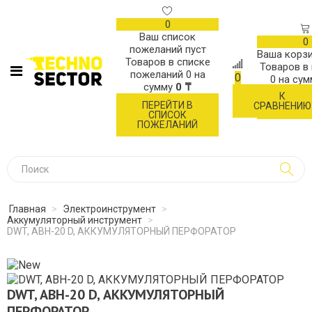
0
Ваш список
0
пожеланий пуст
Ваша корзи
Товаров в списке
Товаров в
пожеланий
0
на
0
0
на су
сумму
0 ₸
К
ОФОР
ПЕРЕЙТИ В
СРАВНЕНИЮ
ЗАК
СПИСОК
ПОЖЕЛАНИЙ
Главная
>
Электроинструмент
>
Аккумуляторный инструмент
>
DWT, ABH-20 D, АККУМУЛЯТОРНЫЙ ПЕРФОРАТОР
DWT, ABH-20 D, АККУМУЛЯТОРНЫЙ
ПЕРФОРАТОР