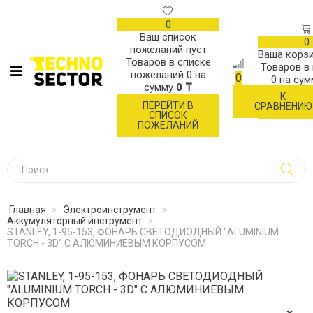
0
Ваш список
0
пожеланий пуст
Ваша корзи
Товаров в списке
Товаров в
пожеланий
0
на
0
0
на су
сумму
0 ₸
К
ОФОР
ПЕРЕЙТИ В
СРАВНЕНИЮ
ЗАК
СПИСОК
ПОЖЕЛАНИЙ
Главная
>
Электроинструмент
>
Аккумуляторный инструмент
>
STANLEY, 1-95-153, ФОНАРЬ СВЕТОДИОДНЫЙ "ALUMINIUM
TORCH - 3D" С АЛЮМИНИЕВЫМ КОРПУСОМ