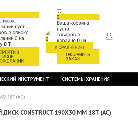
0
список
Ваша корзина
ланий пуст
пуста
ров в списке
Товаров в
ланий
0
на
0
корзине
0
на
му
0 ₸
сумму
0 ₸
К СРАВНЕНИЮ
ЕРЕЙТИ В
ОФОРМИТЬ
ПИСОК
ЗАКАЗ
ОЖЕЛАНИЙ
ЧЕСКИЙ ИНСТРУМЕНТ
СИСТЕМЫ ХРАНЕНИЯ
ММ 18T (AC)
Й ДИСК CONSTRUCT 190X30 ММ 18T (AC)