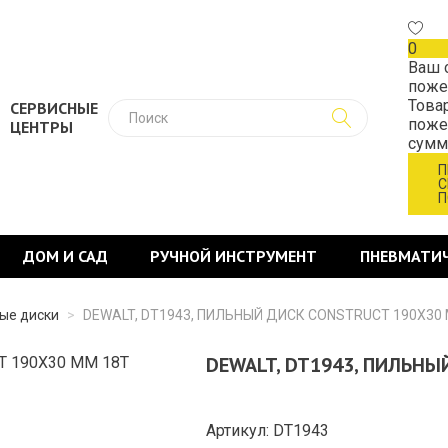
0
Ваш 
поже
Това
СЕРВИСНЫЕ
поже
ЦЕНТРЫ
сум
П
С
П
ДОМ И САД
РУЧНОЙ ИНСТРУМЕНТ
ПНЕВМАТИ
ые диски
>
DEWALT, DT1943, ПИЛЬНЫЙ ДИСК CONSTRUCT 190X30 
DEWALT, DT1943, ПИЛЬНЫ
Артикул: DT1943