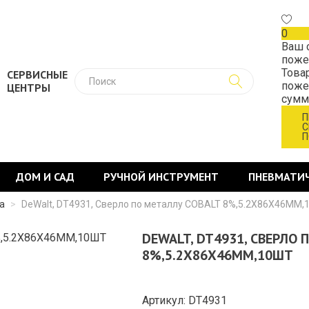
0
Ваш 
поже
Това
СЕРВИСНЫЕ
поже
ЦЕНТРЫ
сум
П
С
П
ДОМ И САД
РУЧНОЙ ИНСТРУМЕНТ
ПНЕВМАТИ
а
>
DeWalt, DT4931, Сверло по металлу COBALT 8%,5.2Х86Х46ММ
DEWALT, DT4931, СВЕРЛО 
8%,5.2Х86Х46ММ,10ШТ
Артикул: DT4931