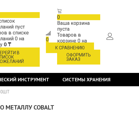
0
список
Ваша корзина
ланий пуст
пуста
ров в списке
Товаров в
ланий
0
на
0
корзине
0
на
му
0 ₸
сумму
0 ₸
К СРАВНЕНИЮ
ЕРЕЙТИ В
ОФОРМИТЬ
ПИСОК
ЗАКАЗ
ОЖЕЛАНИЙ
ЧЕСКИЙ ИНСТРУМЕНТ
СИСТЕМЫ ХРАНЕНИЯ
,10ШТ
ПО МЕТАЛЛУ COBALT