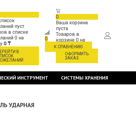
0
список
Ваша корзина
ланий пуст
пуста
ров в списке
Товаров в
ланий
0
на
0
корзине
0
на
му
0 ₸
сумму
0 ₸
К СРАВНЕНИЮ
ЕРЕЙТИ В
ОФОРМИТЬ
ПИСОК
ЗАКАЗ
ОЖЕЛАНИЙ
ЧЕСКИЙ ИНСТРУМЕНТ
СИСТЕМЫ ХРАНЕНИЯ
ЕЛЬ УДАРНАЯ