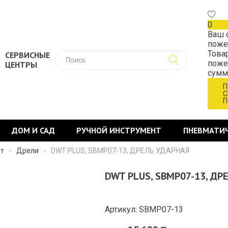
0
Ваш 
поже
Това
СЕРВИСНЫЕ
поже
ЦЕНТРЫ
сум
П
С
П
ДОМ И САД
РУЧНОЙ ИНСТРУМЕНТ
ПНЕВМАТИ
нт
>
Дрели
>
DWT PLUS, SBMP07-13, ДРЕЛЬ УДАРНАЯ
DWT PLUS, SBMP07-13, ДР
Артикул: SBMP07-13