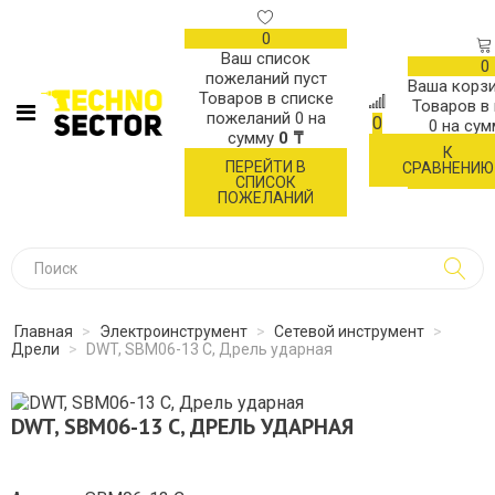
0
Ваш список
0
пожеланий пуст
Ваша корзи
Товаров в списке
Товаров в
пожеланий
0
на
0
0
на су
сумму
0 ₸
К
ОФОР
ПЕРЕЙТИ В
СРАВНЕНИЮ
ЗАК
СПИСОК
ПОЖЕЛАНИЙ
Главная
>
Электроинструмент
>
Сетевой инструмент
>
Дрели
>
DWT, SBM06-13 C, Дрель ударная
DWT, SBM06-13 C, ДРЕЛЬ УДАРНАЯ