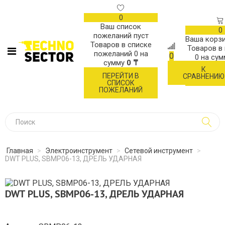
0
Ваш список
0
пожеланий пуст
Ваша корзи
Товаров в списке
Товаров в
пожеланий
0
на
0
0
на су
сумму
0 ₸
К
ОФОР
ПЕРЕЙТИ В
СРАВНЕНИЮ
ЗАК
СПИСОК
ПОЖЕЛАНИЙ
Главная
>
Электроинструмент
>
Сетевой инструмент
>
DWT PLUS, SBMP06-13, ДРЕЛЬ УДАРНАЯ
DWT PLUS, SBMP06-13, ДРЕЛЬ УДАРНАЯ