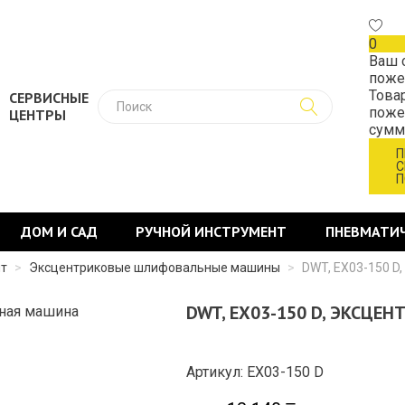
0
Ваш 
поже
Това
СЕРВИСНЫЕ
поже
ЦЕНТРЫ
сум
П
С
П
ДОМ И САД
РУЧНОЙ ИНСТРУМЕНТ
ПНЕВМАТИ
нт
>
Эксцентриковые шлифовальные машины
>
DWT, EX03-150 D
DWT, EX03-150 D, ЭКСЦ
Артикул: EX03-150 D