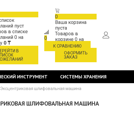
0
список
Ваша корзина
ланий пуст
пуста
ров в списке
Товаров в
ланий
0
на
0
корзине
0
на
му
0 ₸
сумму
0 ₸
К СРАВНЕНИЮ
ЕРЕЙТИ В
ОФОРМИТЬ
ПИСОК
ЗАКАЗ
ОЖЕЛАНИЙ
ЧЕСКИЙ ИНСТРУМЕНТ
СИСТЕМЫ ХРАНЕНИЯ
, Эксцентриковая шлифовальная машина
ЕНТРИКОВАЯ ШЛИФОВАЛЬНАЯ МАШИНА