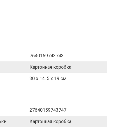
7640159743743
Картонная коробка
30 x 14, 5 x 19 cм
27640159743747
вки
Картонная коробка