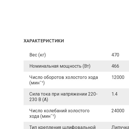
ХАРАКТЕРИСТИКИ
Вес (кг)
470
Номинальная мощность (Вт)
466
Число оборотов холостого хода
12000
(минˉ¹)
Сила тока при напряжении 220-
1.4
230 В (А)
Число колебаний холостого
24000
хода (минˉ¹)
Тип крепления шлифовальной
Липучк