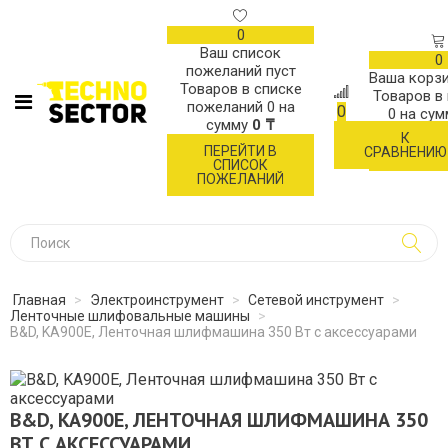
0
Ваш список
0
пожеланий пуст
Ваша корзи
Товаров в списке
Товаров в
пожеланий
0
на
0
0
на су
сумму
0 ₸
К
ОФОР
ПЕРЕЙТИ В
СРАВНЕНИЮ
ЗАК
СПИСОК
ПОЖЕЛАНИЙ
Главная
>
Электроинструмент
>
Сетевой инструмент
>
Ленточные шлифовальные машины
>
B&D, KA900E, Ленточная шлифмашина 350 Вт с аксессуарами
B&D, KA900E, ЛЕНТОЧНАЯ ШЛИФМАШИНА 350
ВТ С АКСЕССУАРАМИ